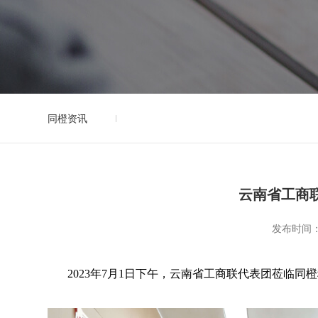
同橙资讯
云南省工商
发布时间：2
2023年7月1日下午，云南省工商联代表团莅临同