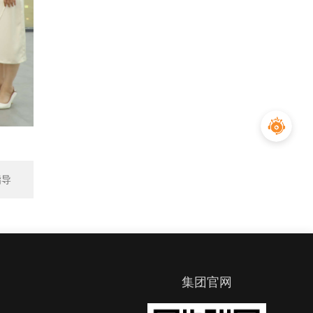
指导
集团官网