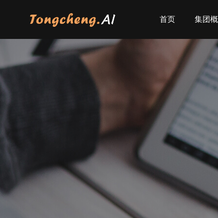
首页
集团