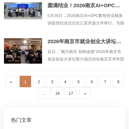
圆满结业！2026南京AI+OPC数智创业精英训练营交出亮眼答卷
​5月25日，2026南京AI+OPC数智创业精英
训练营结业仪式在江苏开放大学举行。为期
8天的集训、研学与路演圆满收官，标志着
南京在新质生产力发展和AI+OPC轻量化创
2026年南京市就业创业大讲坛走进南艺，探索“艺术+AI”创业新路径
业赛道的人才培育与项目孵化取得阶段
​近日，“魅力南京 创响金陵”2026年南京市
就业创业大讲坛第六场活动在南京艺术学院
马克思阅读中心成功举办。
«
1
2
3
4
5
6
7
8
...
16
17
»
热门文章