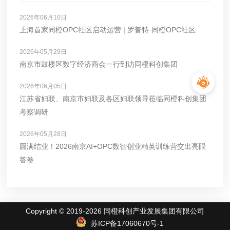
2026年06月10日
上海首家同橙OPC社区启动运营 | 罗普特·同橙OPC社区
2026年05月29日
南京市鼓楼区数字经济商会一行到访同橙科创集团
2026年06月05日
江苏省妇联、南京市妇联及各区妇联领导莅临同橙科创集团
考察调研
2026年05月28日
圆满结业！2026南京AI+OPC数智创业精英训练营交出亮眼
答卷
Copyright © 2019-2026 同橙科创产业发展集团有限公司
苏ICP备17060670号-1